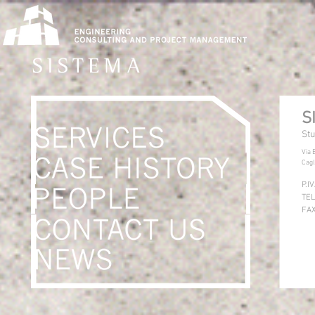
S
Stu
Via 
Cagl
P.I
TEL
FAX